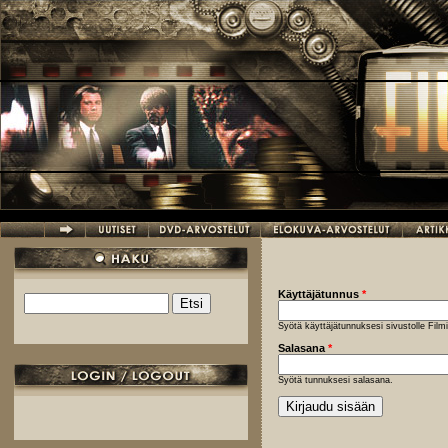
Hyppää pääsisältöön
Käyttäjätunnus
*
Etsi
Hakulomake
Syötä käyttäjätunnuksesi sivustolle Fil
Salasana
*
Syötä tunnuksesi salasana.