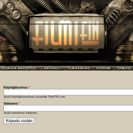
Käyttäjätunnus
*
Syötä käyttäjätunnuksesi sivustolle FilmiFIN.com.
Salasana
*
Syötä tunnuksesi salasana.