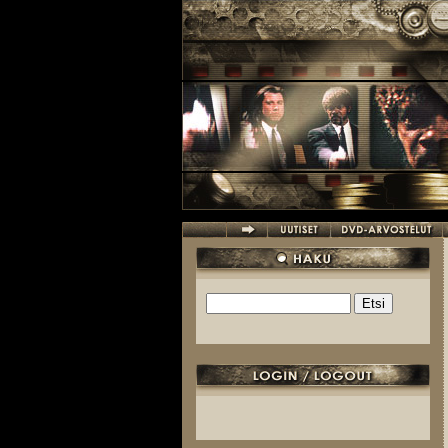
Hyppää pääsisältöön
Etsi
Hakulomake