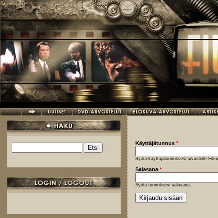
Hyppää pääsisältöön
Käyttäjätunnus
*
Etsi
Hakulomake
Syötä käyttäjätunnuksesi sivustolle Fil
Salasana
*
Syötä tunnuksesi salasana.