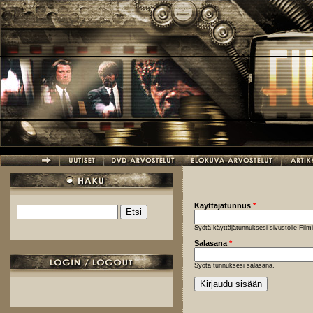
Hyppää pääsisältöön
Käyttäjätunnus
*
Etsi
Hakulomake
Syötä käyttäjätunnuksesi sivustolle Fil
Salasana
*
Syötä tunnuksesi salasana.