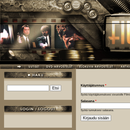
Hyppää pääsisältöön
Käyttäjätunnus
*
Etsi
Hakulomake
Syötä käyttäjätunnuksesi sivustolle Fil
Salasana
*
Syötä tunnuksesi salasana.