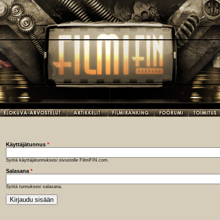
Käyttäjätunnus
*
Syötä käyttäjätunnuksesi sivustolle FilmiFIN.com.
Salasana
*
Syötä tunnuksesi salasana.