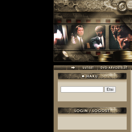
Hyppää pääsisältöön
Etsi
Hakulomake