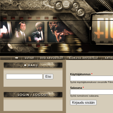
Hyppää pääsisältöön
Käyttäjätunnus
*
Etsi
Hakulomake
Syötä käyttäjätunnuksesi sivustolle Fil
Salasana
*
Syötä tunnuksesi salasana.