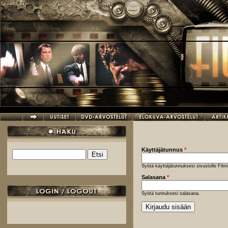
Hyppää pääsisältöön
Käyttäjätunnus
*
Etsi
Hakulomake
Syötä käyttäjätunnuksesi sivustolle Fil
Salasana
*
Syötä tunnuksesi salasana.