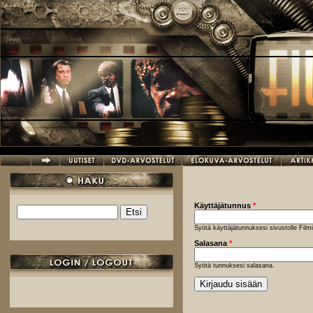
Hyppää pääsisältöön
Käyttäjätunnus
*
Etsi
Hakulomake
Syötä käyttäjätunnuksesi sivustolle Fil
Salasana
*
Syötä tunnuksesi salasana.