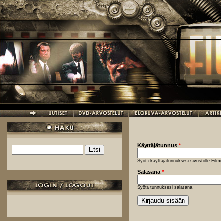
Hyppää pääsisältöön
Käyttäjätunnus
*
Etsi
Hakulomake
Syötä käyttäjätunnuksesi sivustolle Fil
Salasana
*
Syötä tunnuksesi salasana.