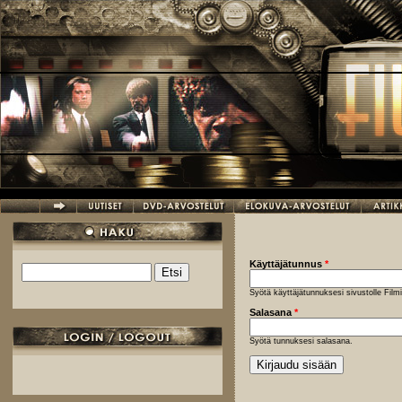
Hyppää pääsisältöön
Käyttäjätunnus
*
Etsi
Hakulomake
Syötä käyttäjätunnuksesi sivustolle Fil
Salasana
*
Syötä tunnuksesi salasana.