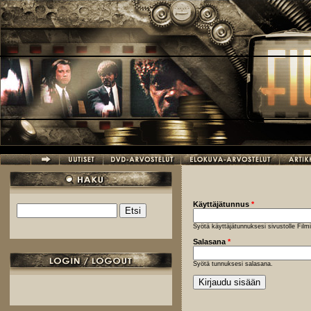
Hyppää pääsisältöön
Käyttäjätunnus
*
Etsi
Hakulomake
Syötä käyttäjätunnuksesi sivustolle Fil
Salasana
*
Syötä tunnuksesi salasana.