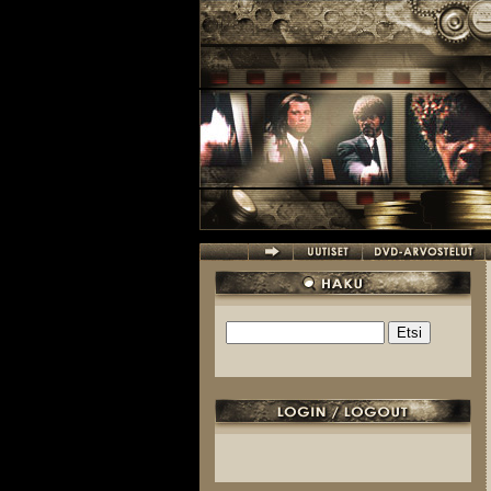
Hyppää pääsisältöön
Etsi
Hakulomake