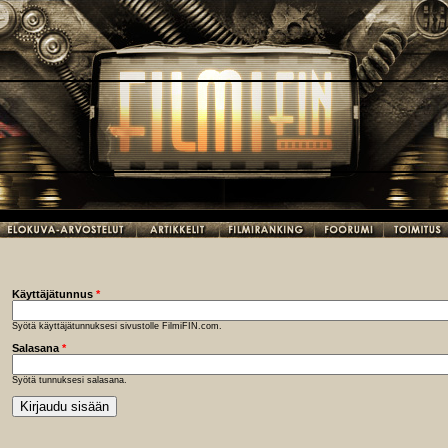
Käyttäjätunnus
*
Syötä käyttäjätunnuksesi sivustolle FilmiFIN.com.
Salasana
*
Syötä tunnuksesi salasana.