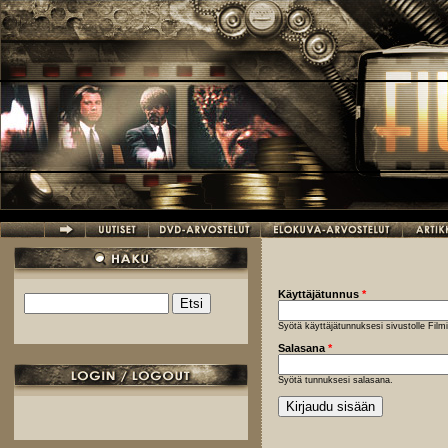
Hyppää pääsisältöön
Käyttäjätunnus
*
Etsi
Hakulomake
Syötä käyttäjätunnuksesi sivustolle Fil
Salasana
*
Syötä tunnuksesi salasana.