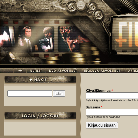
Hyppää pääsisältöön
Käyttäjätunnus
*
Etsi
Hakulomake
Syötä käyttäjätunnuksesi sivustolle Fil
Salasana
*
Syötä tunnuksesi salasana.