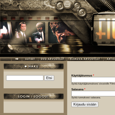
Hyppää pääsisältöön
Käyttäjätunnus
*
Etsi
Hakulomake
Syötä käyttäjätunnuksesi sivustolle Fil
Salasana
*
Syötä tunnuksesi salasana.