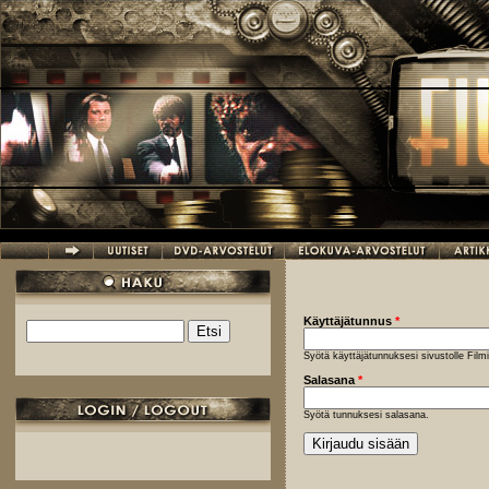
Hyppää pääsisältöön
Käyttäjätunnus
*
Etsi
Hakulomake
Syötä käyttäjätunnuksesi sivustolle Fil
Salasana
*
Syötä tunnuksesi salasana.