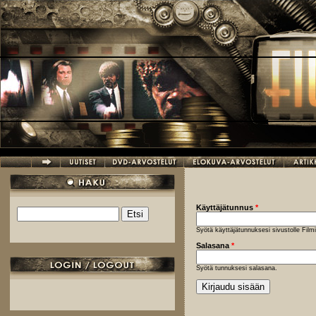
Hyppää pääsisältöön
Käyttäjätunnus
*
Etsi
Hakulomake
Syötä käyttäjätunnuksesi sivustolle Fil
Salasana
*
Syötä tunnuksesi salasana.