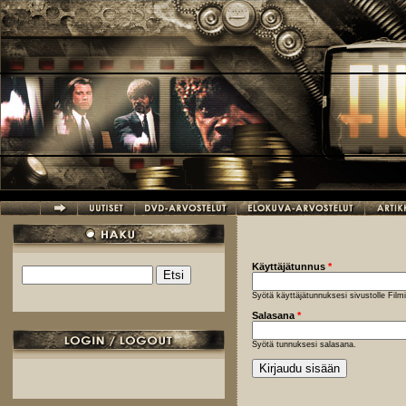
Hyppää pääsisältöön
Käyttäjätunnus
*
Etsi
Hakulomake
Syötä käyttäjätunnuksesi sivustolle Fil
Salasana
*
Syötä tunnuksesi salasana.