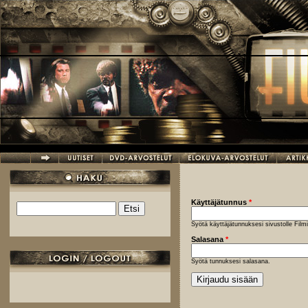
Hyppää pääsisältöön
Käyttäjätunnus
*
Etsi
Hakulomake
Syötä käyttäjätunnuksesi sivustolle Fil
Salasana
*
Syötä tunnuksesi salasana.