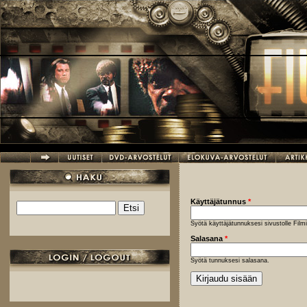
Hyppää pääsisältöön
Käyttäjätunnus
*
Etsi
Hakulomake
Syötä käyttäjätunnuksesi sivustolle Fil
Salasana
*
Syötä tunnuksesi salasana.