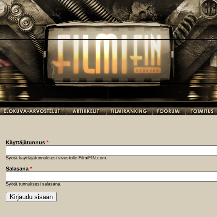
Käyttäjätunnus
*
Syötä käyttäjätunnuksesi sivustolle FilmiFIN.com.
Salasana
*
Syötä tunnuksesi salasana.