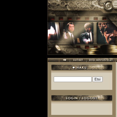
Hyppää pääsisältöön
Etsi
Hakulomake