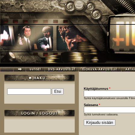
Hyppää pääsisältöön
Käyttäjätunnus
*
Etsi
Hakulomake
Syötä käyttäjätunnuksesi sivustolle Fil
Salasana
*
Syötä tunnuksesi salasana.