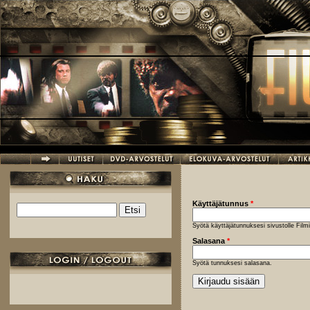
Hyppää pääsisältöön
Käyttäjätunnus
*
Etsi
Hakulomake
Syötä käyttäjätunnuksesi sivustolle Fil
Salasana
*
Syötä tunnuksesi salasana.