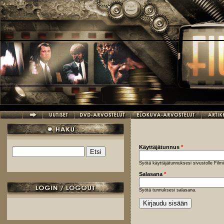
Hyppää pääsisältöön
Käyttäjätunnus
*
Etsi
Hakulomake
Syötä käyttäjätunnuksesi sivustolle Fil
Salasana
*
Syötä tunnuksesi salasana.