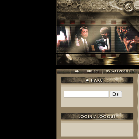
Hyppää pääsisältöön
Etsi
Hakulomake