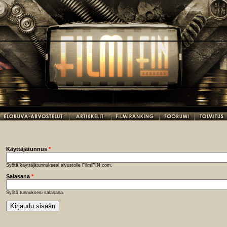
Käyttäjätunnus
*
Syötä käyttäjätunnuksesi sivustolle FilmiFIN.com.
Salasana
*
Syötä tunnuksesi salasana.