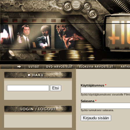
Hyppää pääsisältöön
Käyttäjätunnus
*
Etsi
Hakulomake
Syötä käyttäjätunnuksesi sivustolle Fil
Salasana
*
Syötä tunnuksesi salasana.