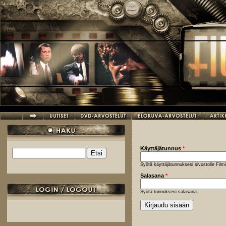
Hyppää pääsisältöön
Käyttäjätunnus
*
Etsi
Hakulomake
Syötä käyttäjätunnuksesi sivustolle Fil
Salasana
*
Syötä tunnuksesi salasana.