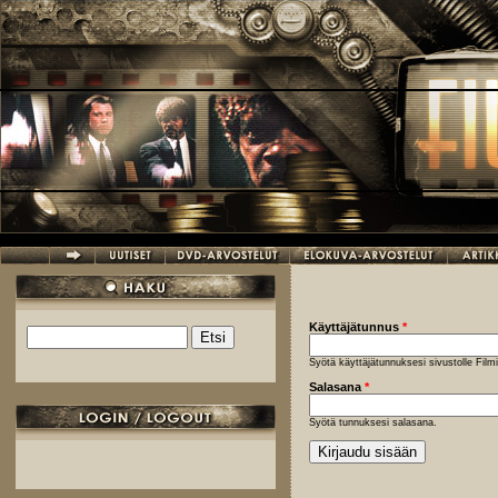
Hyppää pääsisältöön
Käyttäjätunnus
*
Etsi
Hakulomake
Syötä käyttäjätunnuksesi sivustolle Fil
Salasana
*
Syötä tunnuksesi salasana.