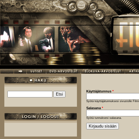
Hyppää pääsisältöön
Käyttäjätunnus
*
Etsi
Hakulomake
Syötä käyttäjätunnuksesi sivustolle Fil
Salasana
*
Syötä tunnuksesi salasana.