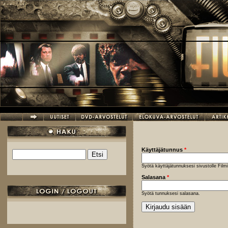
Hyppää pääsisältöön
Käyttäjätunnus
*
Etsi
Hakulomake
Syötä käyttäjätunnuksesi sivustolle Fil
Salasana
*
Syötä tunnuksesi salasana.