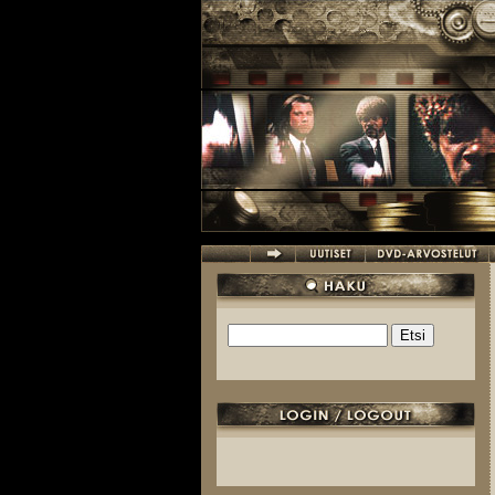
Hyppää pääsisältöön
Etsi
Hakulomake