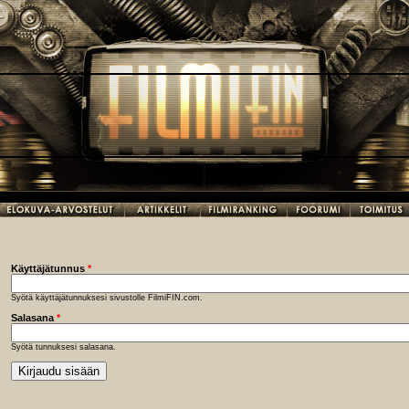
Käyttäjätunnus
*
Syötä käyttäjätunnuksesi sivustolle FilmiFIN.com.
Salasana
*
Syötä tunnuksesi salasana.