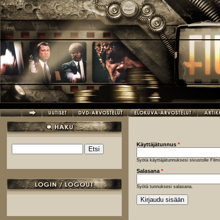
Hyppää pääsisältöön
Käyttäjätunnus
*
Etsi
Hakulomake
Syötä käyttäjätunnuksesi sivustolle Fil
Salasana
*
Syötä tunnuksesi salasana.