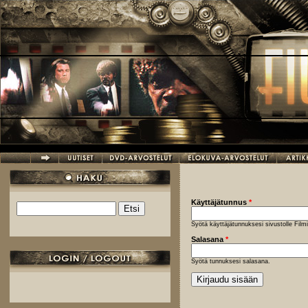
Hyppää pääsisältöön
Käyttäjätunnus
*
Etsi
Hakulomake
Syötä käyttäjätunnuksesi sivustolle Fil
Salasana
*
Syötä tunnuksesi salasana.