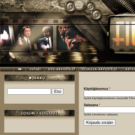
Hyppää pääsisältöön
Käyttäjätunnus
*
Etsi
Hakulomake
Syötä käyttäjätunnuksesi sivustolle Fil
Salasana
*
Syötä tunnuksesi salasana.