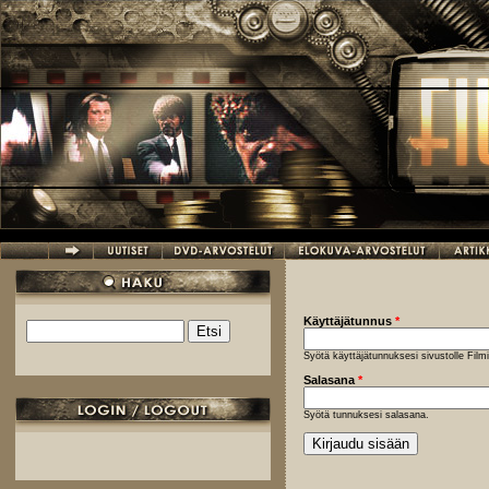
Hyppää pääsisältöön
Käyttäjätunnus
*
Etsi
Hakulomake
Syötä käyttäjätunnuksesi sivustolle Fil
Salasana
*
Syötä tunnuksesi salasana.