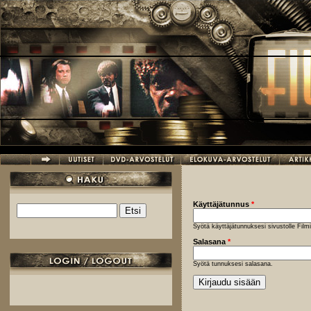
Hyppää pääsisältöön
Käyttäjätunnus
*
Etsi
Hakulomake
Syötä käyttäjätunnuksesi sivustolle Fil
Salasana
*
Syötä tunnuksesi salasana.