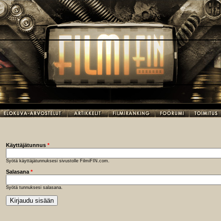
Käyttäjätunnus
*
Syötä käyttäjätunnuksesi sivustolle FilmiFIN.com.
Salasana
*
Syötä tunnuksesi salasana.