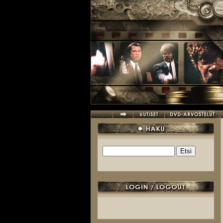
Hyppää pääsisältöön
Etsi
Hakulomake