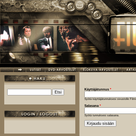
Hyppää pääsisältöön
Käyttäjätunnus
*
Etsi
Hakulomake
Syötä käyttäjätunnuksesi sivustolle Fil
Salasana
*
Syötä tunnuksesi salasana.