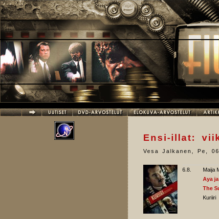
Hyppää pääsisältöön
Ensi-illat: vi
Vesa Jalkanen
,
Pe, 06
6.8.
Maija 
Aya ja
The S
Kuriiri