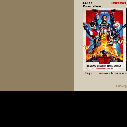
Lähde:
Filmikamari
Kuvagalleria:
Kirjaudu sisään
lähettääkses
Copyrig