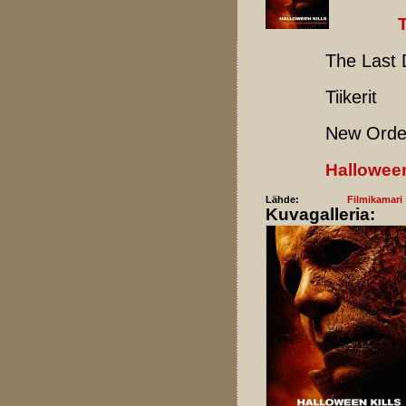
The Last D
Tiikerit
New Orde
Halloween
Lähde:
Filmikamari
Kuvagalleria: