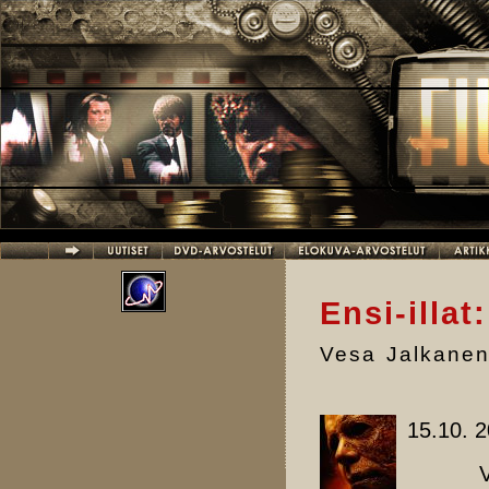
Hyppää pääsisältöön
Ensi-illat
Vesa Jalkane
15.10. 
Vuosi