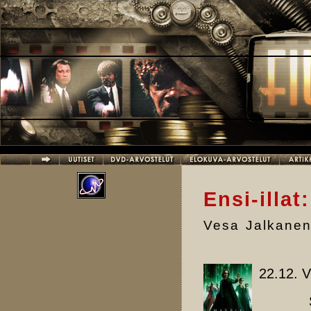
Hyppää pääsisältöön
Ensi-illat
Vesa Jalkane
22.12. V
Sin