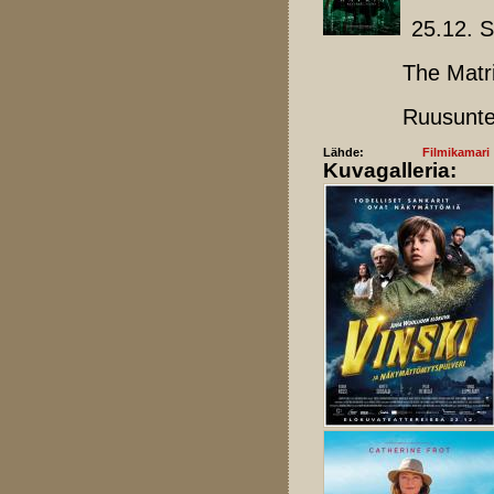
25.12. 
The Matrix R
Ruusunteki
Lähde:
Filmikamari
Kuvagalleria: