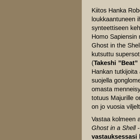
Kiitos Hanka Robo
loukkaantuneen ih
synteettiseen keh
Homo Sapiensin no
Ghost in the Shell
kutsuttu supersot
(
Takeshi ”Beat”
Hankan tutkijoita
suojella gonglome
omasta menneisyy
totuus Majurille o
on jo vuosia viljelt
Vastaa kolmeen a
Ghost in a Shell
-
vastauksessasi 