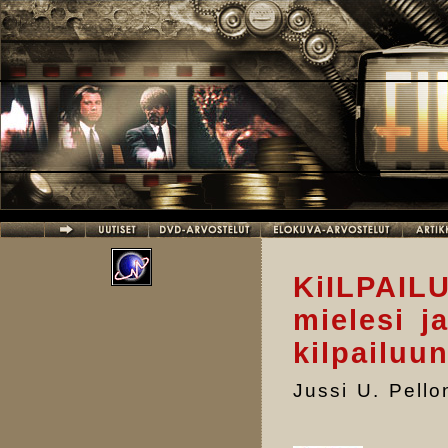
Hyppää pääsisältöön
KiILPAIL
mielesi j
kilpailuu
Jussi U. Pell