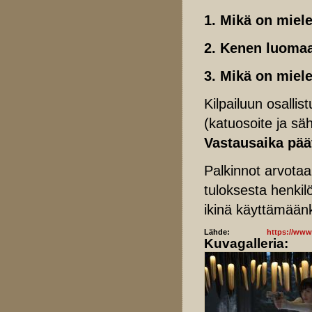
1. Mikä on miel
2. Kenen luoma
3. Mikä on miel
Kilpailuun osallis
(katuosoite ja säh
Vastausaika pää
Palkinnot arvotaa
tuloksesta henkilö
ikinä käyttämään
Lähde:
https://www.
Kuvagalleria: