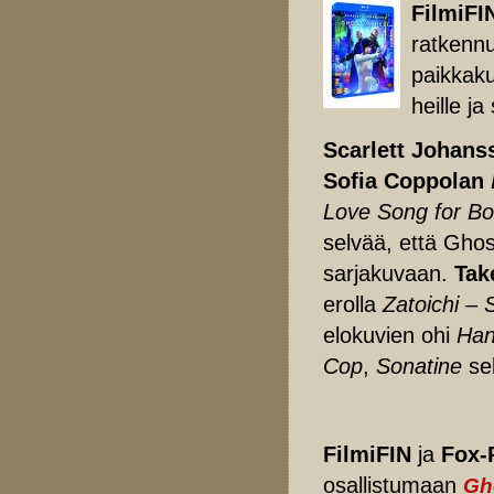
FilmiFI
ratkennu
paikkaku
heille ja
Scarlett Johans
Sofia Coppolan
Love Song for B
selvää, että Gho
sarjakuvaan.
Tak
erolla
Zatoichi –
elokuvien ohi
Han
Cop
,
Sonatine
se
FilmiFIN
ja
Fox-
osallistumaan
Gho