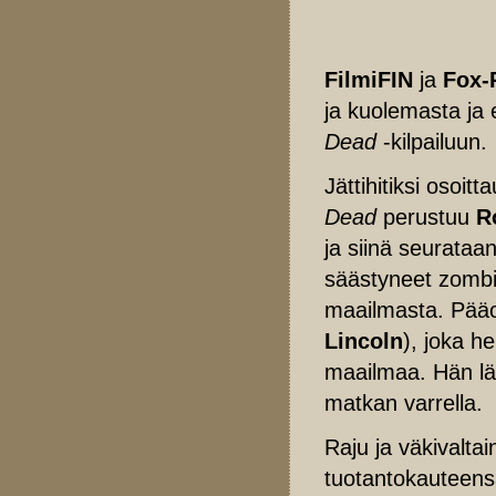
FilmiFIN
ja
Fox-
ja kuolemasta ja
Dead
-kilpailuun.
Jättihitiksi osoi
Dead
perustuu
R
ja siinä seurataa
säästyneet zombie
maailmasta. Pääo
Lincoln
), joka h
maailmaa. Hän läh
matkan varrella.
Raju ja väkivalta
tuotantokauteensa