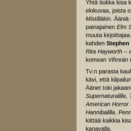
Yhtä tiukka kisa 
elokuvaa, joista 
Mistilläkin
. Ääniä
painajainen
Elm S
muuta kirjoittajaa
kahden
Stephen
Rita Hayworth – 
komean
Vihreän 
Tv:n parasta kau
kävi, että kilpailu
Äänet toki jakaant
Supernaturalilla
,
American Horror 
Hannibalilla
,
Penn
kiittää kaikkia ki
kanavalla.