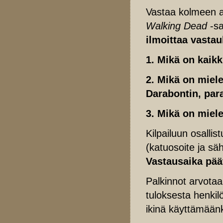
Vastaa kolmeen a
Walking Dead
-s
ilmoittaa vasta
1. Mikä on kaik
2. Mikä on miel
Darabontin, par
3. Mikä on miel
Kilpailuun osallis
(katuosoite ja säh
Vastausaika pää
Palkinnot arvotaa
tuloksesta henkilö
ikinä käyttämään