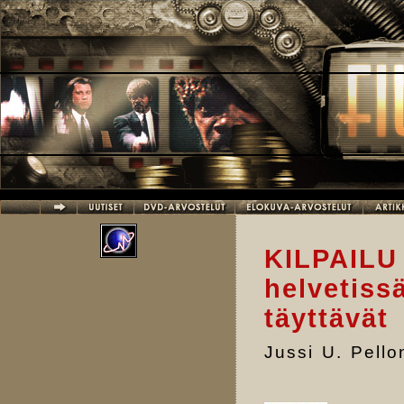
Hyppää pääsisältöön
KILPAIL
helvetiss
täyttävät
Jussi U. Pell