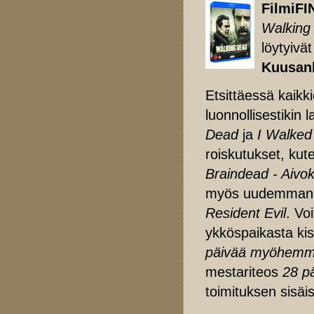
FilmiFI
Walking
löytyivät
Kuusan
Etsittäessä kaikk
luonnollisestikin 
Dead
ja
I Walked
roiskutukset, ku
Braindead - Aivok
myös uudemman s
Resident Evil
. Vo
ykköspaikasta ki
päivää myöhemm
mestariteos
28 p
toimituksen sisä