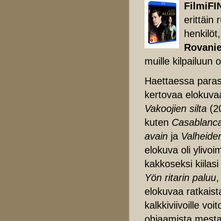
FilmiFI
erittäin
henkilöt
Rovani
muille kilpailuun 
Haettaessa parast
kertovaa elokuvaa
Vakoojien silta
(2
kuten
Casablanc
avain
ja
Valheide
elokuva oli ylivoi
kakkoseksi kiilas
Yön ritarin paluu
elokuvaa ratkaista
kalkkiviivoille voi
ohjaamista mestar