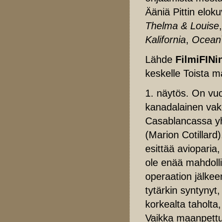
Ääniä Pittin elok
Thelma & Louise
Kalifornia
,
Ocean`
Lähde
FilmiFINi
keskelle Toista 
1. näytös. On vu
kanadalainen vak
Casablancassa yh
(Marion Cotillar
esittää avioparia
ole enää mahdoll
operaation jälkee
tytärkin syntyny
korkealta taholta
Vaikka maanpettu