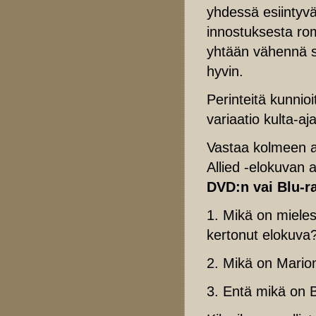
yhdessä esiintyvä
innostuksesta rom
yhtään vähennä si
hyvin.
Perinteitä kunnioi
variaatio kulta-aj
Vastaa kolmeen a
Allied -elokuvan
DVD:n vai Blu-r
1. Mikä on mielest
kertonut elokuva
2. Mikä on Marion
3. Entä mikä on B