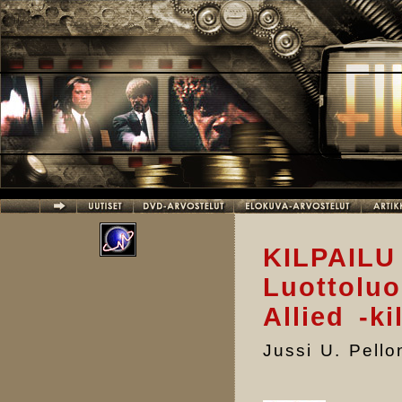
Hyppää pääsisältöön
KILPAIL
Luottoluo
Allied -ki
Jussi U. Pell