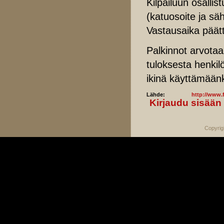
Kilpailuun osallis
(katuosoite ja säh
Vastausaika päät
Palkinnot arvotaa
tuloksesta henkilö
ikinä käyttämään
Lähde:
http://www.f
Kirjaudu sisään
Copyrig