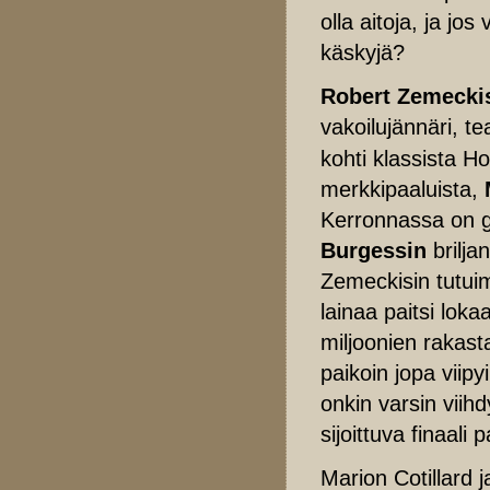
olla aitoja, ja j
käskyjä?
Robert Zemecki
vakoilujännäri, te
kohti klassista Ho
merkkipaaluista,
Kerronnassa on gl
Burgessin
brilja
Zemeckisin tutuim
lainaa paitsi loka
miljoonien rakas
paikoin jopa viip
onkin varsin viihd
sijoittuva finaali
Marion Cotillard 