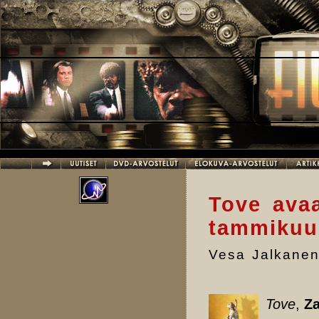
Hyppää pääsisältöön
Tove avaa
tammikuu
Vesa Jalkane
Tove
,
Za