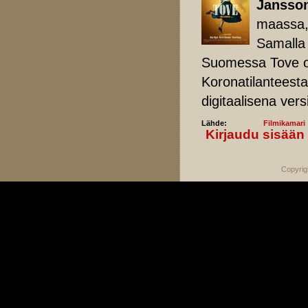
Jansson
maassa,
Samalla 
Suomessa Tove on
Koronatilanteest
digitaalisena vers
Lähde:
Filmikamari
Kirjaudu sisään
Copyrig