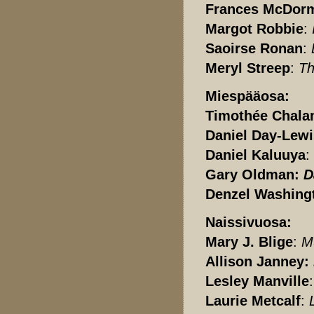
Frances McDor
Margot Robbie
:
Saoirse Ronan
:
Meryl Streep
:
Th
Miespääosa:
Timothée Chala
Daniel Day-Lewi
Daniel Kaluuya
:
Gary Oldman:
D
Denzel Washing
Naissivuosa:
Mary J. Blige
:
M
Allison Janney:
Lesley Manville
Laurie Metcalf
: