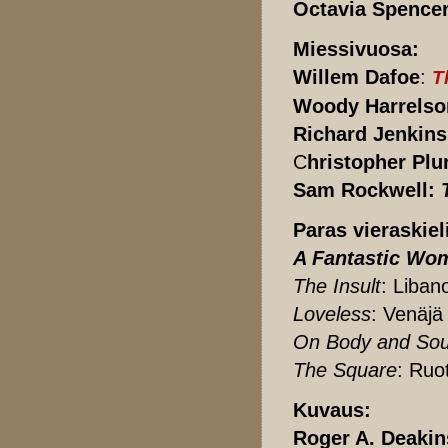
Octavia Spence
Miessivuosa:
Willem Dafoe
:
T
Woody Harrelso
Richard Jenkins
C
hristopher Pl
Sam Rockwell:
Paras vieraskiel
A Fantastic Wo
The Insult
: Liban
Loveless
: Venäjä
On Body and Sou
The Square
: Ruot
Kuvaus:
Roger A. Deaki