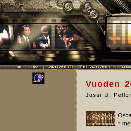
Hyppää pääsisältöön
Vuoden 20
Jussi U. Pell
Oscar
*-mer