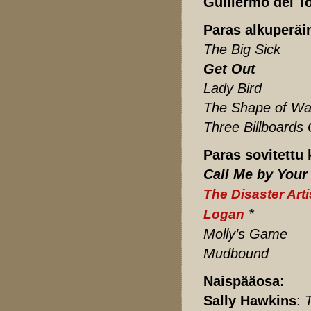
Guillermo del T
Paras alkuperäin
The Big Sick
Get Out
Lady Bird
The Shape of Wa
Three Billboards 
Paras sovitettu 
Call Me by You
The Disaster Arti
*
Logan
Molly’s Game
Mudbound
Naispääosa:
Sally Hawkins
: