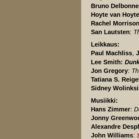
Bruno Delbonne
Hoyte van Hoyt
Rachel Morriso
San Lautsten
:
T
Leikkaus:
Paul Machliss
,
Lee Smith:
Dunk
Jon Gregory
:
Th
Tatiana S. Reige
Sidney Wolinksi
Musiikki:
Hans Zimmer
:
D
Jonny Greenwo
Alexandre Desp
John Williams
: