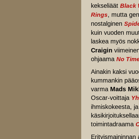
kekseliäät
Black
, mutta gen
Rings
nostalginen
Spid
kuin vuoden muut
laskea myös nok
Craigin
viimeine
ohjaama
No Time
Ainakin kaksi vuod
kummankin pääosas
varma
Mads Mik
Oscar-voittaja
Yh
ihmiskokeesta, j
käsikirjoituksell
toimintadraama
O
Erityismaininnan 