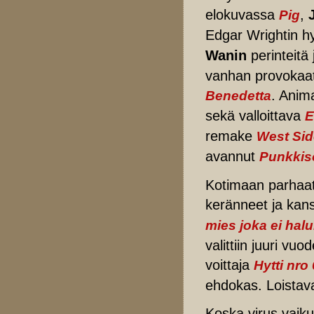
elokuvassa
,
Pig
Edgar Wrightin h
Wanin
perinteitä
vanhan provokaa
. Anim
Benedetta
sekä valloittava
E
remake
West Sid
avannut
Punkkis
Kotimaan parhaat 
keränneet ja kansa
mies joka ei hal
valittiin juuri v
voittaja
Hytti nro 
ehdokas. Loistava
Koska virus vaik