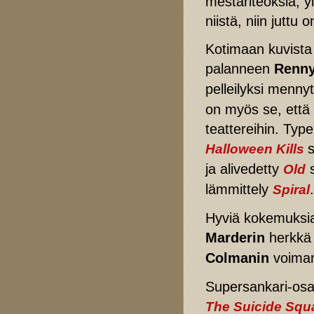
mestariteoksia, yl
niistä, niin juttu
Kotimaan kuvista
palanneen
Renny
pelleilyksi menny
on myös se, että 
teattereihin. Typ
Halloween Kills
ja alivedetty
s
Old
lämmittely
.
Spiral
Hyviä kokemuksia 
Marderin
herkk
Colmanin
voima
Supersankari-osa
The Suicide Squ