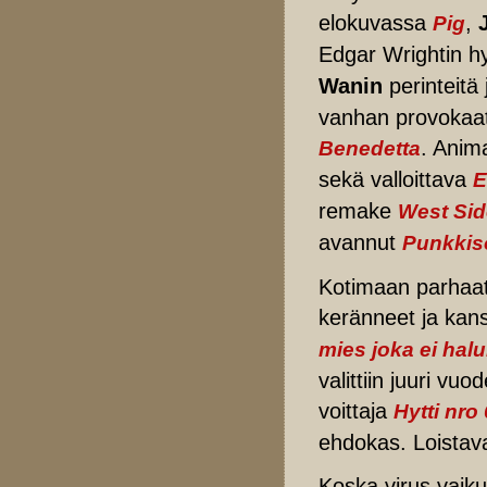
elokuvassa
,
Pig
Edgar Wrightin h
Wanin
perinteitä
vanhan provokaa
. Anim
Benedetta
sekä valloittava
E
remake
West Sid
avannut
Punkkis
Kotimaan parhaat 
keränneet ja kansa
mies joka ei hal
valittiin juuri v
voittaja
Hytti nro 
ehdokas. Loistava
Koska virus vaik