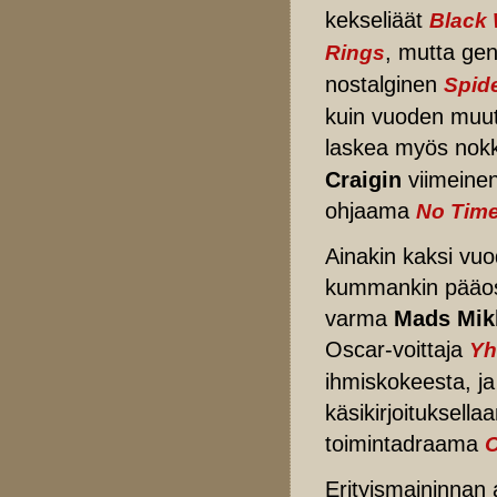
kekseliäät
Black
, mutta gen
Rings
nostalginen
Spid
kuin vuoden muut
laskea myös nok
Craigin
viimeine
ohjaama
No Time
Ainakin kaksi vuod
kummankin pääosas
varma
Mads Mik
Oscar-voittaja
Yh
ihmiskokeesta, j
käsikirjoituksell
toimintadraama
O
Erityismaininnan 