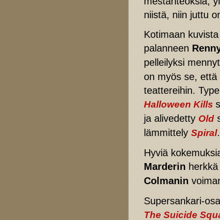
mestariteoksia, yl
niistä, niin juttu
Kotimaan kuvista
palanneen
Renny
pelleilyksi menny
on myös se, että 
teattereihin. Typ
Halloween Kills
ja alivedetty
s
Old
lämmittely
.
Spiral
Hyviä kokemuksia 
Marderin
herkk
Colmanin
voima
Supersankari-osa
The Suicide Squ