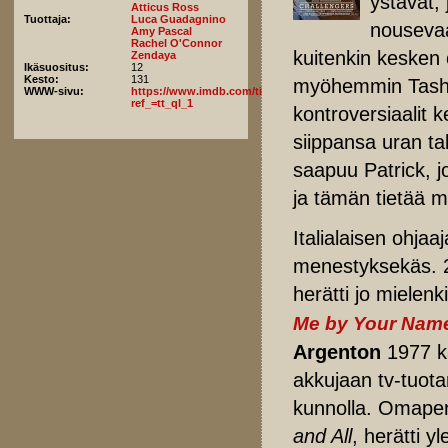
ystävät, 
Atticus Ross
Tuottaja:
Luca Guadagnino
nousevaa
Amy Pascal
Rachel O'Connor
kuitenkin kesken 
Zendaya
Ikäsuositus:
12
Kesto:
131
myöhemmin Tashi 
WWW-sivu:
https://www.imdb.com/title/tt16426418/fullcredits/?
ref_=tt_ql_1
kontroversiaalit
siippansa uran ta
saapuu Patrick, j
ja tämän tietää m
Italialaisen ohjaa
menestyksekäs. 2
herätti jo mielen
Me by Your Nam
Argenton
1977 k
akkujaan tv-tuota
kunnolla. Omaper
and All
, herätti y