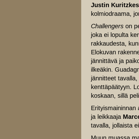
Justin Kuritzkes
kolmiodraama, jon
Challengers
on pe
joka ei lopulta k
rakkaudesta, kunn
Elokuvan rakenne
jännittävä ja pai
ilkeäkin. Guadagn
jännitteet tavall
kenttäpäätyyn. L
koskaan, sillä pe
Erityismaininnan
ja leikkaaja
Marc
tavalla, jollaista 
Muun muassa main