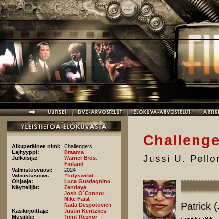
Hyppää pääsisältöön
Challenge
Alkuperäinen nimi:
Challengers
Lajityyppi:
Draama
Jussi U. Pell
Julkaisija:
Warner Bros.
Finland
Valmistusvuosi:
2024
Valmistusmaa:
Yhdysvallat
Ohjaaja:
Luca Guadagnino
Näyttelijät:
Zendaya
Josh O´Connor
Mike Faist
Patrick (
Nada Despotovich
Käsikirjoittaja:
Justin Kuritzkes
Musiikki:
Trent Reznor